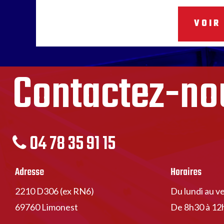
VOIR
Contactez-no
04 78 35 91 15
Adresse
Horaires
2210 D306 (ex RN6)
Du lundi au v
69760 Limonest
De 8h30 à 12h