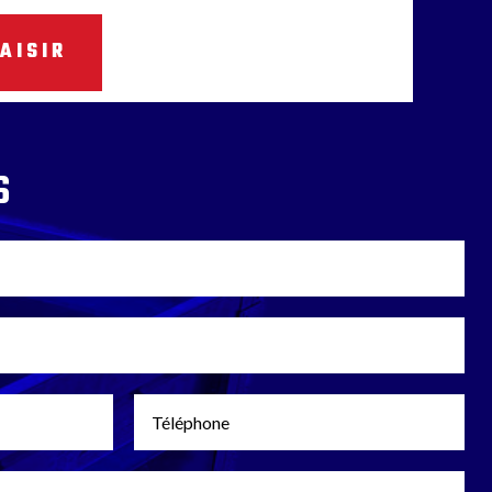
AISIR
s