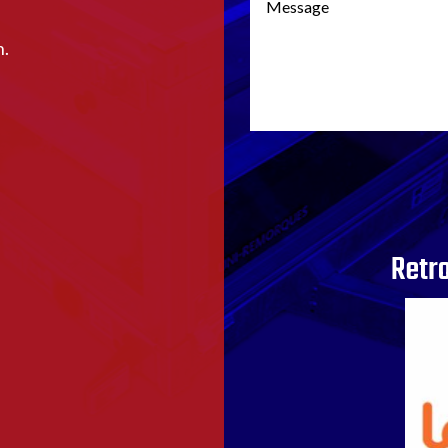
h.
Retr