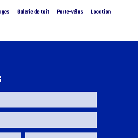
ages
Galerie de toit
Porte-vélos
Location
s