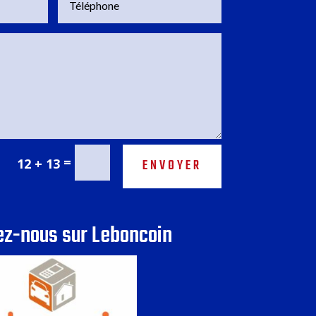
=
12 + 13
ENVOYER
ez-nous sur Leboncoin