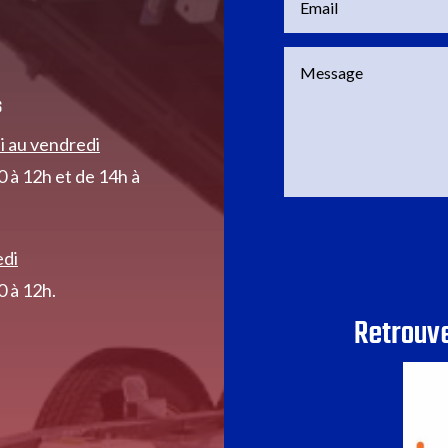
s
i au vendredi
 à 12h et de 14h à
edi
 à 12h.
Retrouv