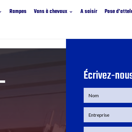
Rampes
Vans à chevaux
A saisir
Pose d’attel
-
Écrivez-nou