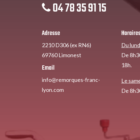
04 78 35 91 15
Adresse
Horaire
2210 D306 (ex RN6)
Du lund
69760 Limonest
De 8h30
18h.
Email
info@remorques-franc-
Le sam
lyon.com
De 8h30