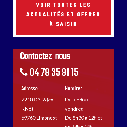
VOIR TOUTES LES
ACTUALITÉS ET OFFRES
À SAISIR
Contactez-nous
04 78 35 91 15
Adresse
Horaires
2210 D306 (ex
Du lundi au
RN6)
vendredi
69760 Limonest
De 8h30 à 12h et
de 14h à 18h.