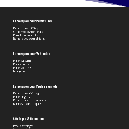
Remorques pour Particuliers
Remorques -500kg
Quad/Motos/Tondeuse
Planche à voile et surfs
Remorques pour chiens
Remorques pour Véhicules
Porte-bateaux
Porte-motos
Porte-voitures
Fourgons
Remorques pour Professionnels
Remorques +500kg
Porte-engins
Remorques multi-usages
Bennes hydrauliques
Attelages & Occasions
Pose d'attelages