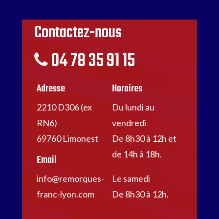
Contactez-nous
04 78 35 91 15
Adresse
Horaires
2210 D306 (ex
Du lundi au
RN6)
vendredi
69760 Limonest
De 8h30 à 12h et
de 14h à 18h.
Email
info@remorques-
Le samedi
franc-lyon.com
De 8h30 à 12h.