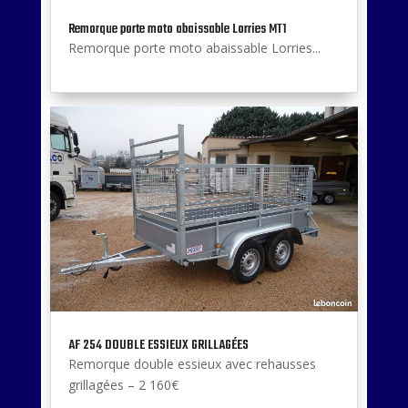
Remorque porte moto abaissable Lorries MT1
Remorque porte moto abaissable Lorries...
AF 254 DOUBLE ESSIEUX GRILLAGÉES
Remorque double essieux avec rehausses
grillagées – 2 160€