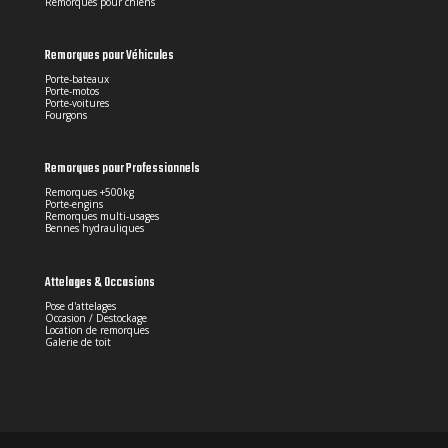
Remorques pour chiens
Remorques pour Véhicules
Porte-bateaux
Porte-motos
Porte-voitures
Fourgons
Remorques pour Professionnels
Remorques +500kg
Porte-engins
Remorques multi-usages
Bennes hydrauliques
Attelages & Occasions
Pose d'attelages
Occasion / Destockage
Location de remorques
Galerie de toit