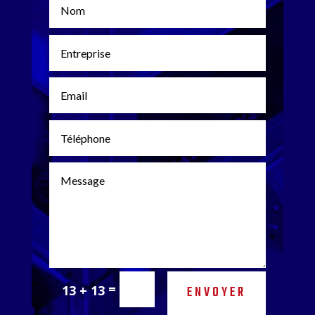
=
13 + 13
ENVOYER