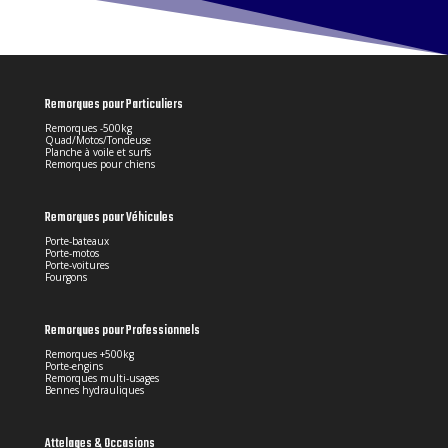
Remorques pour Particuliers
Remorques -500kg
Quad/Motos/Tondeuse
Planche à voile et surfs
Remorques pour chiens
Remorques pour Véhicules
Porte-bateaux
Porte-motos
Porte-voitures
Fourgons
Remorques pour Professionnels
Remorques +500kg
Porte-engins
Remorques multi-usages
Bennes hydrauliques
Attelages & Occasions