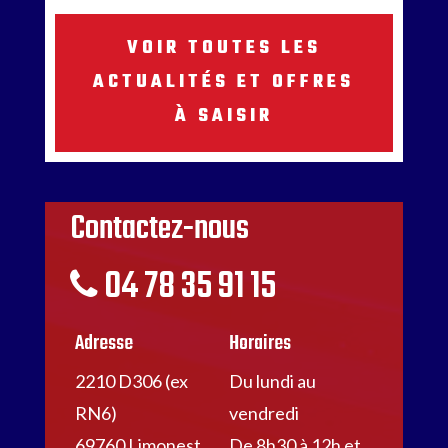
VOIR TOUTES LES
ACTUALITÉS ET OFFRES
À SAISIR
Contactez-nous
04 78 35 91 15
Adresse
Horaires
2210 D306 (ex
Du lundi au
RN6)
vendredi
69760 Limonest
De 8h30 à 12h et